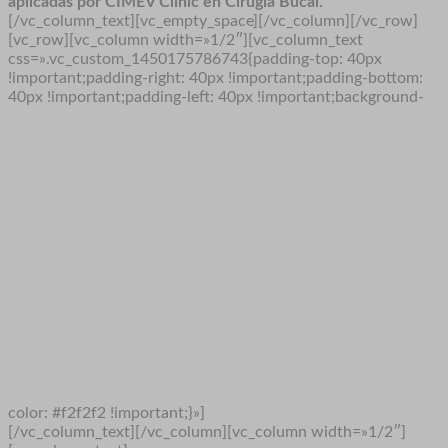
aplicadas por CIMEV Clinic en Cirugía Bucal.
[/vc_column_text][vc_empty_space][/vc_column][/vc_row]
[vc_row][vc_column width=»1/2″][vc_column_text
css=».vc_custom_1450175786743{padding-top: 40px
!important;padding-right: 40px !important;padding-bottom:
40px !important;padding-left: 40px !important;background-
color: #f2f2f2 !important;}»]
[/vc_column_text][/vc_column][vc_column width=»1/2″]