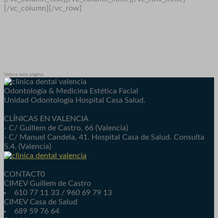
[/vc_column][/vc_row]
Valora esta página
Odontología & Medicina Estética Facial
Unidad Odontología Hospital Casa Salud.
CLÍNICAS EN VALENCIA
- C/ Guillem de Castro, 66 (Valencia)
- C/ Manuel Candela, 41. Hospital Casa de Salud. Consulta
5.4. (Valencia)
CONTACT0
CIMEV Guillem de Castro
610 77 11 33 / 960 69 79 13
CIMEV Casa de Salud
689 59 76 64