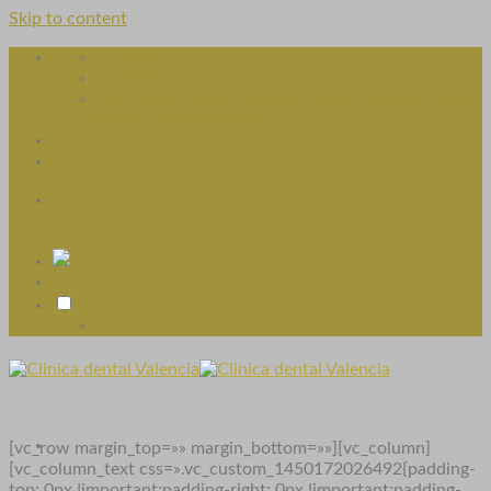
Skip to content
Clínicas
Horario
Guillem de Castro 610 77 11 33 / Hospital Casa
de Salud 689 59 76 64
[vc_row margin_top=»» margin_bottom=»»][vc_column]
[vc_column_text css=».vc_custom_1450172026492{padding-
top: 0px !important;padding-right: 0px !important;padding-