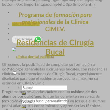
bottom: 0px !important;padding-left: 0px !important;}»]
Programa de
formación para
profesionales
de la Clinica
pide tu cita aquí
CIMEV.
Contáctanos
Residencias de Cirugía
Bucal
Ofrecemos la posibilidad de completar su formación a
odontólogos generalistas o cirujanos bucales, con residencias
clínicas en intervenciones de Cirugía Bucal, especialmente
diseñadas para que el residente aproveche al máximo su
estancia en CIMEVClinic.
Programamos
residencias clínicas
con un
máximo de dos
alumnos por quirófano
, lo que las convierten en
cursos de
formación en cirugía bucal personalizados
en los que el alumno
podrá afianzar sus conocimientos y
aprender las técnicas