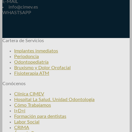
E-MAIL
info@cimev.es
WHASTSAPP
Cartera de Servicios
Implantes inmediatos
Periodoncia
Odontopediatría
Bruxismo y Dolor Orofacial
Fisioterapia ATM
Conócenos
Clínica CIMEV
Hospital La Salud. Unidad Odontología
Cómo Trabajamos
I+D+i
Formación para dentistas
Labor Social
CRIMA