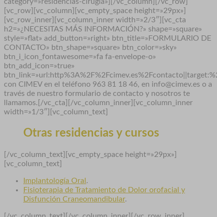
category=»residencias-cirugia»][/vc_column][/vc_row]
[vc_row][vc_column][vc_empty_space height=»29px»]
[vc_row_inner][vc_column_inner width=»2/3″][vc_cta
h2=»¿NECESITAS MÁS INFORMACIÓN?» shape=»square»
style=»flat» add_button=»right» btn_title=»FORMULARIO DE
CONTACTO» btn_shape=»square» btn_color=»sky»
btn_i_icon_fontawesome=»fa fa-envelope-o»
btn_add_icon=»true»
btn_link=»url:http%3A%2F%2Fcimev.es%2Fcontacto||target:%
con CIMEV en el teléfono 963 81 18 46, en info@cimev.es o a
través de nuestro formulario de contacto y nosotros te
llamamos.[/vc_cta][/vc_column_inner][vc_column_inner
width=»1/3″][vc_column_text]
Otras residencias y cursos
[/vc_column_text][vc_empty_space height=»29px»]
[vc_column_text]
Implantología Oral
.
Fisioterapia de Tratamiento de Dolor orofacial y
Disfunción Craneomandibular
.
[/vc_column_text][/vc_column_inner][/vc_row_inner]