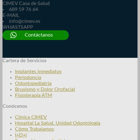
CIMEV Casa de Salud
689 59 76 64
E-MAIL
info@cimev.es
WHASTSAPP
Contáctanos
Cartera de Servicios
Implantes inmediatos
Periodoncia
Odontopediatría
Bruxismo y Dolor Orofacial
Fisioterapia ATM
Conócenos
Clínica CIMEV
Hospital La Salud. Unidad Odontología
Cómo Trabajamos
I+D+i