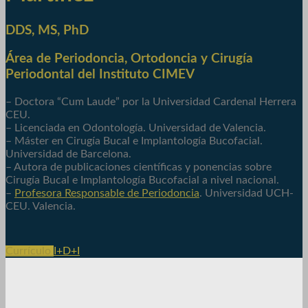
DDS, MS, PhD
Área de Periodoncia, Ortodoncia y Cirugía
Periodontal del Instituto CIMEV
– Doctora “Cum Laude” por la Universidad Cardenal Herrera
CEU.
– Licenciada en Odontología. Universidad de Valencia.
– Máster en Cirugía Bucal e Implantología Bucofacial.
Universidad de Barcelona.
– Autora de publicaciones científicas y ponencias sobre
Cirugía Bucal e Implantología Bucofacial a nivel nacional.
–
Profesora Responsable de Periodoncia
. Universidad UCH-
CEU. Valencia.
Currículo
I+D+I