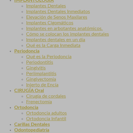
IMPLANTOLOGÍA
Implantes Dentales
Implantes Dentales Inmediatos
Elevación de Senos Maxilares
Implantes Cigomáticos
Implantes en arbotantes anatómicos.
Cómo se colocan los implantes dentales
Implantes dentales en un día
Qué es la Carga Inmediata
Periodoncia
Qué es la Periodoncia
Periodontitis
Gingivitis
Periimplantitis
Gingivectomía
Injerto de Encía
CIRUGÍA Oral
Cirugía de cordales
Frenectomía
Ortodoncia
Ortodoncia adultos
Ortodoncia Infantil
Carillas Dentales
Odontopediatría