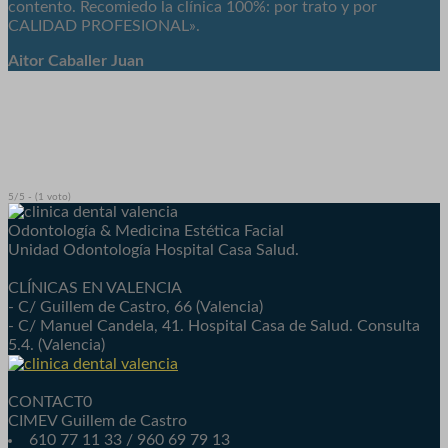
contento. Recomiedo la clínica 100%: por trato y por
CALIDAD PROFESIONAL».
Aitor Caballer Juan
5/5 - (1 voto)
Odontología & Medicina Estética Facial
Unidad Odontología Hospital Casa Salud.
CLÍNICAS EN VALENCIA
- C/ Guillem de Castro, 66 (Valencia)
- C/ Manuel Candela, 41. Hospital Casa de Salud. Consulta
5.4. (Valencia)
CONTACT0
CIMEV Guillem de Castro
610 77 11 33 / 960 69 79 13