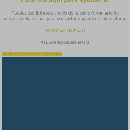
Estamos aquí para ayudarte.
Puedes escribirnos a través de nuestro formulario de
contacto o llamarnos para concertar una cita en los teléfonos
960 69 79 13 / 610 77 11 33
#TuSonrisaEsLaNuestra
pedir cita con la dra. gonzález