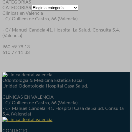
CATEGORIAS
CATEGORIAS
Clínicas en Valencia
- C/ Guillem de Castro, 66 (Valencia)
- C/ Manuel Candela 41. Hospital La Salud. Consulta 5.4.
(Valencia)
960 69 79 13
610 77 11 33
Odontología & Medicina Estética Facial
Unidad Odontología Hospital Casa Salud.
CLÍNICAS EN VALENCIA
- C/ Guillem de Castro, 66 (Valencia)
- C/ Manuel Candela, 41. Hospital Casa de Salud. Consulta
5.4. (Valencia)
CONTACT0