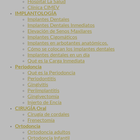
Hospital La Salud
Clínica CIMEV
IMPLANTOLOGÍA
Implantes Dentales
Implantes Dentales Inmediatos
Elevación de Senos Maxilares
Implantes Cigomáticos
Implantes en arbotantes anatómicos.
Cómo se colocan los implantes dentales
Implantes dentales en un día
Qué es la Carga Inmediata
Periodoncia
Qué es la Periodoncia
Periodontitis
Gingivitis
Periimplantitis
Gingivectomía
Injerto de Encía
CIRUGÍA Oral
Cirugía de cordales
Frenectomía
Ortodoncia
Ortodoncia adultos
Ortodoncia Infantil