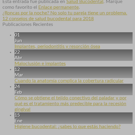
Esta entrada fue publicada en
Salud Bucodental
. Marque
como favorito el
Enlace permanente
.
¿Roncas por la noche? No solo tu pareja tiene un problema.
12 consejos de salud bucodental para 2018
Publicaciones Recientes
01
Jun
Implantes, periodontitis y resorción ósea
22
Abr
Maloclusión e implantes
12
Mar
Cuando la anatomía complica la cobertura radicular
24
Feb
Cómo se obtiene el tejido conectivo del paladar y por
qué es el tratamiento más predecible para la recesión
gingival
15
Ene
Higiene bucodental: ¿sabes lo que estás haciendo?