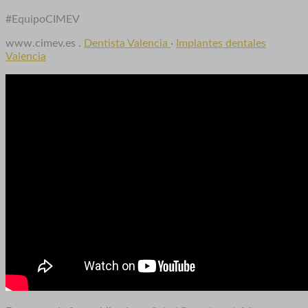
#EquipoCIMEV
www.cimev.es .
Dentista Valencia
·
Implantes dentales
Valencia