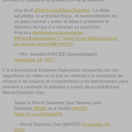
sociales su campaña de prevención de la diabetes:
Hoy es el
#DíaMundialDeLaDiabetes
: La dieta
saludable, la actividad física , el mantenimiento de
un peso normal y evitar el tabaco previenen la
diabetes de tipo 2 o retrasan su aparición.
Practica
#estilosdevidasaludables
#WorldDiabetesDay17
https://t.co/1Bmb1DdSpH
pic.twitter.com/y3RcMq7l1s
— Min. Sanidad (MSCBS) (@sanidadgob)
November 14, 2017
Y la International Diabetes Federation compartía con sus
seguidores un vídeo en el que se reivindica la necesidad de
ofrecer a las mujeres el conocimiento y las herramientas para
prevenir y combatir la diabetes a través de su plataforma
World Diabetes Day:
Today is World Diabetes Day! Women and
Diabetes
#Right
to a Health
#WDD
https://t.co/oIZxwoitFb
— World Diabetes Day (@WDD)
November 14,
2017