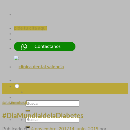
pide tu cita aquí
Contáctanos
14
Nov
Salud Bucodental
#DiaMundialdelaDiabetes
Publicado el
14 noviembre, 2017
14 junio, 2019
por