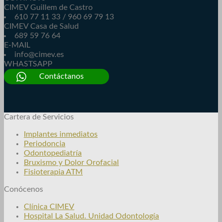
CIMEV Guillem de Castro
610 77 11 33 / 960 69 79 13
CIMEV Casa de Salud
689 59 76 64
E-MAIL
info@cimev.es
WHASTSAPP
Contáctanos
Cartera de Servicios
Implantes inmediatos
Periodoncia
Odontopediatría
Bruxismo y Dolor Orofacial
Fisioterapia ATM
Conócenos
Clínica CIMEV
Hospital La Salud. Unidad Odontología