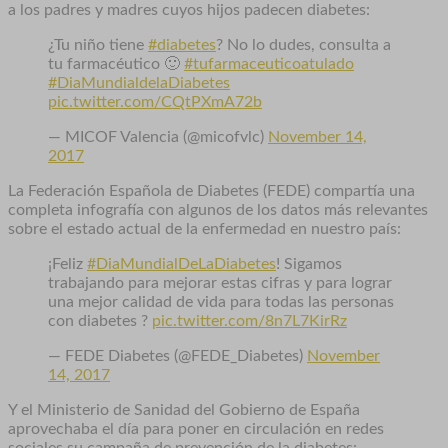
a los padres y madres cuyos hijos padecen diabetes:
¿Tu niño tiene
#diabetes
? No lo dudes, consulta a
tu farmacéutico 🙂
#tufarmaceuticoatulado
#DiaMundialdelaDiabetes
pic.twitter.com/CQtPXmA72b
— MICOF Valencia (@micofvlc)
November 14,
2017
La Federación Española de Diabetes (FEDE) compartía una
completa infografía con algunos de los datos más relevantes
sobre el estado actual de la enfermedad en nuestro país:
¡Feliz
#DiaMundialDeLaDiabetes
! Sigamos
trabajando para mejorar estas cifras y para lograr
una mejor calidad de vida para todas las personas
con diabetes ?
pic.twitter.com/8n7L7KirRz
— FEDE Diabetes (@FEDE_Diabetes)
November
14, 2017
Y el Ministerio de Sanidad del Gobierno de España
aprovechaba el día para poner en circulación en redes