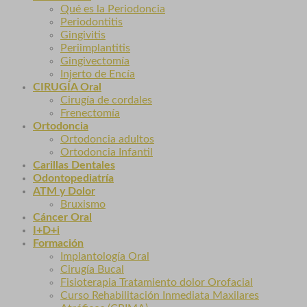
Qué es la Periodoncia
Periodontitis
Gingivitis
Periimplantitis
Gingivectomía
Injerto de Encía
CIRUGÍA Oral
Cirugía de cordales
Frenectomía
Ortodoncia
Ortodoncia adultos
Ortodoncia Infantil
Carillas Dentales
Odontopediatría
ATM y Dolor
Bruxismo
Cáncer Oral
I+D+i
Formación
Implantología Oral
Cirugía Bucal
Fisioterapia Tratamiento dolor Orofacial
Curso Rehabilitación Inmediata Maxilares