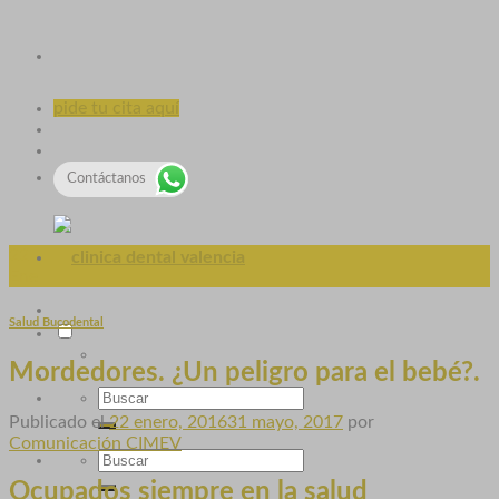
pide tu cita aquí
Contáctanos
22
Ene
Salud Bucodental
Mordedores. ¿Un peligro para el bebé?.
Publicado el
22 enero, 2016
31 mayo, 2017
por
Comunicación CIMEV
Ocupados siempre en la
salud