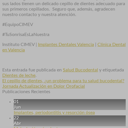
sus lados tienen un delicado cepillo de dientes adecuado para
sus primeros cepillados. Seguro que, además, agradecen
nuestro contacto y nuestra atención.
#EquipoCIMEV
#TuSonrisaEsLaNuestra
Instituto CIMEV |
Implantes Dentales Valencia
|
Clínica Dental
en Valencia
Esta entrada fue publicada en
Salud Bucodental
y etiquetada
Dientes de leche
.
El cepillo de dientes, ¿un problema para tu salud bucodental?
Jornada Actualización en Dolor Orofacial
Publicaciones Recientes
01
Jun
Implantes, periodontitis y resorción ósea
22
Abr