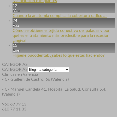
Maloclusión e implantes
12
Mar
Cuando la anatomía complica la cobertura radicular
24
Feb
Cómo se obtiene el tejido conectivo del paladar y por
qué es el tratamiento más predecible para la recesión
gingival
15
Ene
Higiene bucodental: ¿sabes lo que estás haciendo?
CATEGORIAS
CATEGORIAS
Clínicas en Valencia
- C/ Guillem de Castro, 66 (Valencia)
- C/ Manuel Candela 41. Hospital La Salud. Consulta 5.4.
(Valencia)
960 69 79 13
610 77 11 33