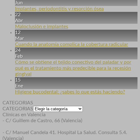
Jun
Implantes, periodontitis y resorción ósea
22
Abr
Maloclusión e implantes
12
Mar
Cuando la anatomía complica la cobertura radicular
24
Feb
Cómo se obtiene el tejido conectivo del paladar y por
qué es el tratamiento más predecible para la recesión
gingival
15
Ene
Higiene bucodental: ¿sabes lo que estás haciendo?
CATEGORIAS
CATEGORIAS
Clínicas en Valencia
- C/ Guillem de Castro, 66 (Valencia)
- C/ Manuel Candela 41. Hospital La Salud. Consulta 5.4.
(Valencia)