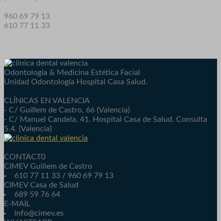
960 69 79 13
610 77 11 33
Odontología & Medicina Estética Facial
Unidad Odontología Hospital Casa Salud.
CLÍNICAS EN VALENCIA
- C/ Guillem de Castro, 66 (Valencia)
- C/ Manuel Candela, 41. Hospital Casa de Salud. Consulta
5.4. (Valencia)
CONTACT0
CIMEV Guillem de Castro
610 77 11 33 / 960 69 79 13
CIMEV Casa de Salud
689 59 76 64
E-MAIL
info@cimev.es