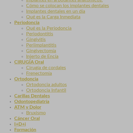
Cómo se colocan los implantes dentales
Implantes dentales en un día
Qué es la Carga Inmediata
Periodoncia
Qué es la Periodoncia
Periodontitis
Gingivitis
Periimplantitis
Gingivectomía
Injerto de Encía
CIRUGÍA Oral
Cirugía de cordales
Frenectomía
Ortodoncia
Ortodoncia adultos
Ortodoncia Infantil
Carillas Dentales
Odontopediatría
ATM y Dolor
Bruxismo
Cáncer Oral
I+D+i
Formación