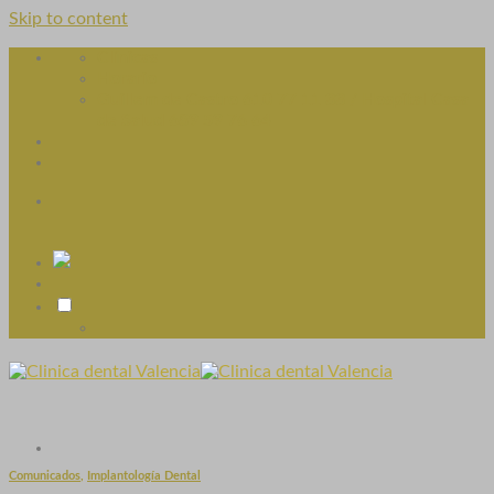
Skip to content
Clínicas
Horario
Guillem de Castro 610 77 11 33 / Hospital Casa
de Salud 689 59 76 64
Comunicados
,
Implantología Dental