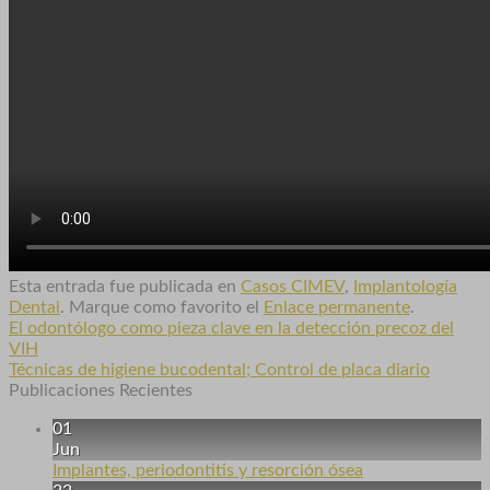
Esta entrada fue publicada en
Casos CIMEV
,
Implantología
Dental
. Marque como favorito el
Enlace permanente
.
El odontólogo como pieza clave en la detección precoz del
VIH
Técnicas de higiene bucodental; Control de placa diario
Publicaciones Recientes
01
Jun
Implantes, periodontitis y resorción ósea