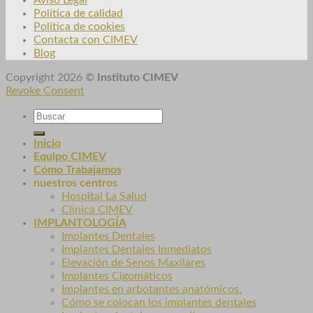
Aviso Legal
Política de calidad
Política de cookies
Contacta con CIMEV
Blog
Copyright 2026 ©
Instituto CIMEV
Revoke Consent
Inicio
Equipo CIMEV
Cómo Trabajamos
nuestros centros
Hospital La Salud
Clínica CIMEV
IMPLANTOLOGÍA
Implantes Dentales
Implantes Dentales Inmediatos
Elevación de Senos Maxilares
Implantes Cigomáticos
Implantes en arbotantes anatómicos.
Cómo se colocan los implantes dentales