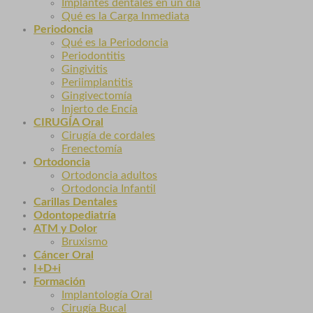
Implantes dentales en un día
Qué es la Carga Inmediata
Periodoncia
Qué es la Periodoncia
Periodontitis
Gingivitis
Periimplantitis
Gingivectomía
Injerto de Encía
CIRUGÍA Oral
Cirugía de cordales
Frenectomía
Ortodoncia
Ortodoncia adultos
Ortodoncia Infantil
Carillas Dentales
Odontopediatría
ATM y Dolor
Bruxismo
Cáncer Oral
I+D+i
Formación
Implantología Oral
Cirugía Bucal