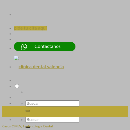
pide tu cita aquí
Contáctanos
17
Dic
Casos CIMEV
,
Implantología Dental