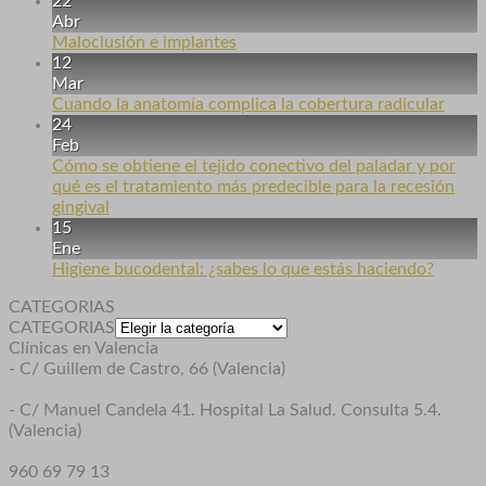
22
Abr
Maloclusión e implantes
12
Mar
Cuando la anatomía complica la cobertura radicular
24
Feb
Cómo se obtiene el tejido conectivo del paladar y por
qué es el tratamiento más predecible para la recesión
gingival
15
Ene
Higiene bucodental: ¿sabes lo que estás haciendo?
CATEGORIAS
CATEGORIAS
Clínicas en Valencia
- C/ Guillem de Castro, 66 (Valencia)
- C/ Manuel Candela 41. Hospital La Salud. Consulta 5.4.
(Valencia)
960 69 79 13