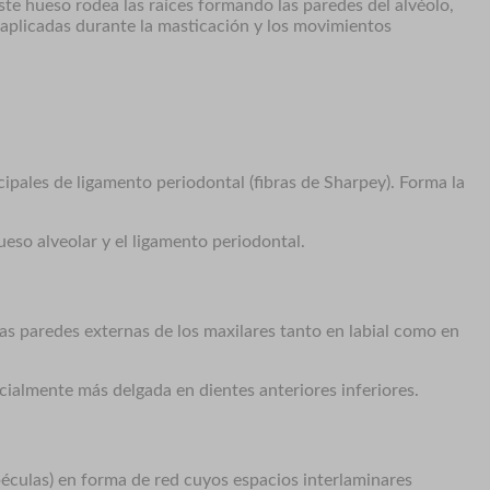
ste hueso rodea las raíces formando las paredes del alvéolo,
as aplicadas durante la masticación y los movimientos
ncipales de ligamento periodontal (fibras de Sharpey). Forma la
ueso alveolar y el ligamento periodontal.
las paredes externas de los maxilares tanto en labial como en
ecialmente más delgada en dientes anteriores inferiores.
abéculas) en forma de red cuyos espacios interlaminares