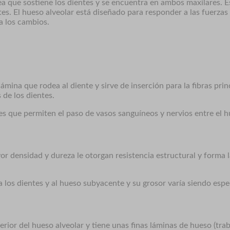
ea que sostiene los dientes y se encuentra en ambos maxilares. E
entes. El hueso alveolar está diseñado para responder a las fuerz
 los cambios.
lámina que rodea al diente y sirve de inserción para la fibras pri
 de los dientes.
es que permiten el paso de vasos sanguíneos y nervios entre el h
or densidad y dureza le otorgan resistencia estructural y forma 
a los dientes y al hueso subyacente y su grosor varía siendo esp
erior del hueso alveolar y tiene unas finas láminas de hueso (tr