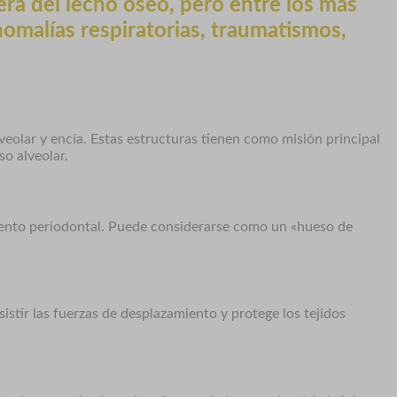
era del lecho óseo, pero entre los más
omalías respiratorias, traumatismos,
eolar y encía. Estas estructuras tienen como misión principal
so alveolar.
igamento periodontal. Puede considerarse como un «hueso de
sistir las fuerzas de desplazamiento y protege los tejidos