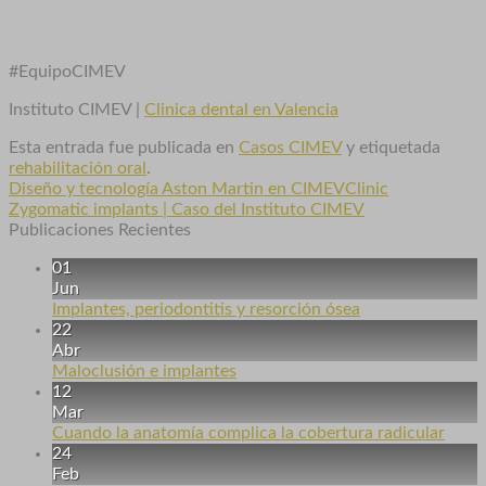
#EquipoCIMEV
Instituto CIMEV |
Clinica dental en Valencia
Esta entrada fue publicada en
Casos CIMEV
y etiquetada
rehabilitación oral
.
Diseño y tecnología Aston Martin en CIMEVClinic
Zygomatic implants | Caso del Instituto CIMEV
Publicaciones Recientes
01
Jun
Implantes, periodontitis y resorción ósea
22
Abr
Maloclusión e implantes
12
Mar
Cuando la anatomía complica la cobertura radicular
24
Feb