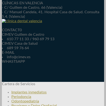
CLÍNICAS EN VALENCIA
- C/ Guillem de Castro, 66 (Valencia)
- C/ Manuel Candela, 41. Hospital Casa de Salud. Consulta
5.4. (Valencia)
CONTACT0
CIMEV Guillem de Castro
610 77 11 33 / 960 69 79 13
CIMEV Casa de Salud
689 59 76 64
E-MAIL
info@cimev.es
WHASTSAPP
Cartera de Servicios
Implantes inmediatos
Periodoncia
Odontopediatría
Bruxismo y Dolor Orofacial